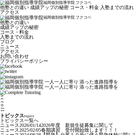
福岡個別指導学院 フクコベ
他塾との違い
成績アップの秘密
コース・料金
入塾までの流れ
アクセス
福岡個別指導学院 フクコベ
他塾との違い
成績アップの秘密
コース・料金
入塾までの流れ
ブログ
ニュース
アクセス
お問い合わせ
プライバシーポリシー
scroll
トピックス
topics
トピックス一覧へ
ニュース
2026/01/14
2026年度 新規生徒募集に関して
ニュース
2025/02/05
春期講習 受付開始致します！！！
ニュース
2024/08/28
【緊急】台風１０号に伴う緊急休校に関し