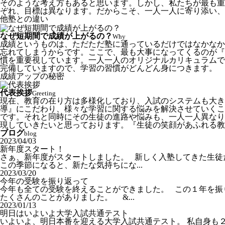
そのような考え方もあると思います。しかし、私たちが最も重
ぞれ、目標は異なります。だからこそ、一人一人に寄り添い、
他塾との違い
なぜ短期間で成績が上がるの？
Why
成績というものは、ただただ塾に通っているだけではなかなか
忘れてしまうからです。ここで、最も大事になってくるのが『
慣を重要視しています。一人一人のオリジナルカリキュラムで
完備していますので、学習の習慣がどんどん身につきます。
成績アップの秘密
代表挨拶
Greeting
現在、教育の在り方は多様化しており、入試のシステムも大き
導』にこだわり、様々な学習に関する悩みを解決させていくこ
です。それと同時にその生徒の進路や悩みも、一人一人異なり
現していきたいと思っております。『生徒の笑顔があふれる教
ブログ
blog
2023/04/03
新年度スタート！
さぁ、新年度がスタートしました。 新しく入塾してきた生徒
この季節になると、新たな気持ちにな...
2023/03/20
今年の受験を振り返って
今年も全ての受験を終えることができました。 この１年を振
たくさんのことがありました。 &...
2023/01/13
明日はいよいよ大学入試共通テスト
いよいよ、明日本番を迎える大学入試共通テスト。 私自身も