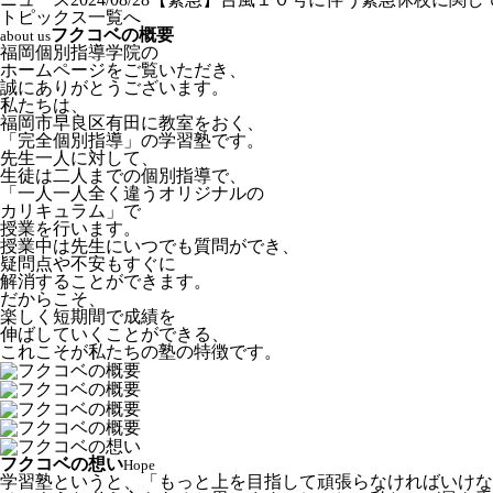
トピックス一覧へ
フクコベの概要
about us
福岡個別指導学院の
ホームページをご覧いただき、
誠にありがとうございます。
私たちは、
福岡市早良区有田に教室をおく、
「完全個別指導」の学習塾です。
先生一人に対して、
生徒は二人までの個別指導で、
「一人一人全く違うオリジナルの
カリキュラム」で
授業を行います。
授業中は先生にいつでも質問ができ、
疑問点や不安もすぐに
解消することができます。
だからこそ、
楽しく短期間で成績を
伸ばしていくことができる、
これこそが私たちの塾の特徴です。
フクコベの想い
Hope
学習塾というと、「もっと上を目指して頑張らなければいけな