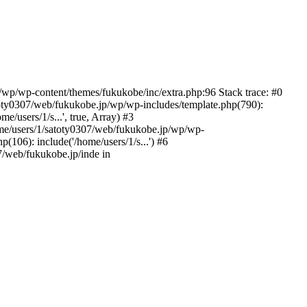
p/wp/wp-content/themes/fukukobe/inc/extra.php:96 Stack trace: #0
oty0307/web/fukukobe.jp/wp/wp-includes/template.php(790):
/users/1/s...', true, Array) #3
home/users/1/satoty0307/web/fukukobe.jp/wp/wp-
106): include('/home/users/1/s...') #6
7/web/fukukobe.jp/inde in