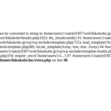
not be converted to string in /home/users/1/satoty0307/web/fukukobe.j
es/fukukobe/header.php(162): the_breadcrumb() #1 /home/users/1/sat
/web/fukukobe.jp/wp/wp-includes/template.php(725): load_template('/home
ral-template.php(48): locate_template(Array, true, true, Array) #4 /
users/1/satoty0307/web/fukukobe.jp/wp/wp-includes/template-loader.php(
p(19): require_once('/home/users/1/s...') #7 /home/users/1/satoty030
themes/fukukobe/inc/extra.php
on line
96