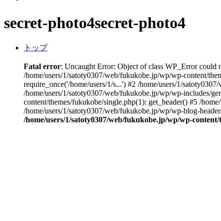
secret-photo4
secret-photo4
トップ
Fatal error
: Uncaught Error: Object of class WP_Error could 
/home/users/1/satoty0307/web/fukukobe.jp/wp/wp-content/them
require_once('/home/users/1/s...') #2 /home/users/1/satoty0307
/home/users/1/satoty0307/web/fukukobe.jp/wp/wp-includes/gene
content/themes/fukukobe/single.php(1): get_header() #5 /home/
/home/users/1/satoty0307/web/fukukobe.jp/wp/wp-blog-header.ph
/home/users/1/satoty0307/web/fukukobe.jp/wp/wp-content/